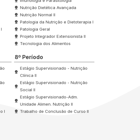
Imunologia e Parasitologia
Nutrição Dietética Avançada
Nutrição Normal II
Patologia da Nutrição e Dietoterapia I
I
Patologia Geral
Projeto Integrador Extensionista II
Tecnologia dos Alimentos
8º Período
ção
Estágio Supervisionado - Nutrição
Clínica II
ção
Estágio Supervisionado - Nutrição
Social II
Estágio Supervisionado-Adm.
Unidade Alimen. Nutrição II
o I
Trabalho de Conclusão de Curso II