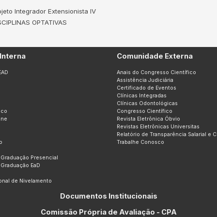
ojeto Integrador Extensionista IV
SCIPLINAS OPTATIVAS
Interna
Comunidade Externa
EAD
Anais do Congresso Científico
Assistência Judiciária
Certificado de Eventos
Clínicas Integradas
Clínicas Odontológicas
ico
Congresso Científico
ine
Revista Eletrônica Óbvio
Revistas Eletrônicas Universitas
Relatório de Transparência Salarial e 
o
Trabalhe Conosco
 Graduação Presencial
 Graduação EaD
ional de Nivelamento
Documentos Institucionais
Comissão Própria de Avaliação - CPA