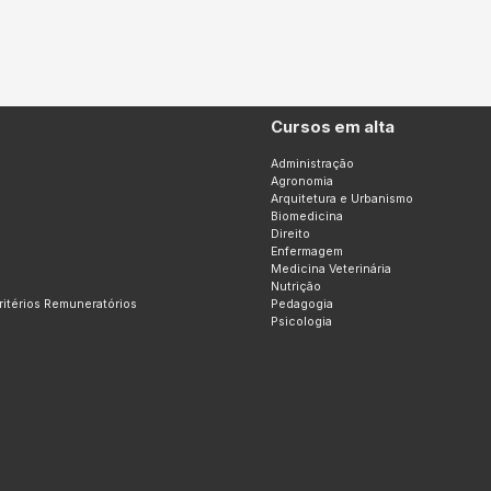
Cursos em alta
Administração
Agronomia
Arquitetura e Urbanismo
Biomedicina
Direito
Enfermagem
Medicina Veterinária
Nutrição
Critérios Remuneratórios
Pedagogia
Psicologia