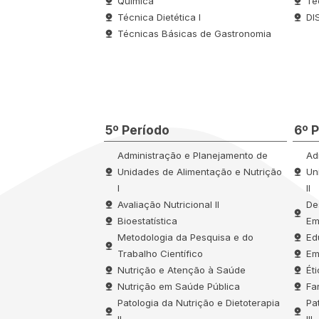
Química
Té
Técnica Dietética I
DI
Técnicas Básicas de Gastronomia
5º Período
6º 
Administração e Planejamento de
Ad
Unidades de Alimentação e Nutrição
Un
I
II
Avaliação Nutricional II
De
Bioestatística
Em
Metodologia da Pesquisa e do
Ed
Trabalho Científico
Em
Nutrição e Atenção à Saúde
Ét
Nutrição em Saúde Pública
Fa
Patologia da Nutrição e Dietoterapia
Pa