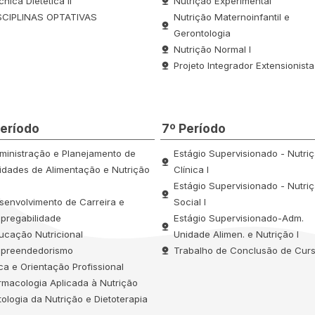
cnica Dietética II
Nutrição Experimental
SCIPLINAS OPTATIVAS
Nutrição Maternoinfantil e
Gerontologia
Nutrição Normal I
Projeto Integrador Extensionista 
Período
7º Período
ministração e Planejamento de
Estágio Supervisionado - Nutri
idades de Alimentação e Nutrição
Clínica I
Estágio Supervisionado - Nutri
senvolvimento de Carreira e
Social I
pregabilidade
Estágio Supervisionado-Adm.
ucação Nutricional
Unidade Alimen. e Nutrição I
preendedorismo
Trabalho de Conclusão de Curs
ica e Orientação Profissional
rmacologia Aplicada à Nutrição
tologia da Nutrição e Dietoterapia