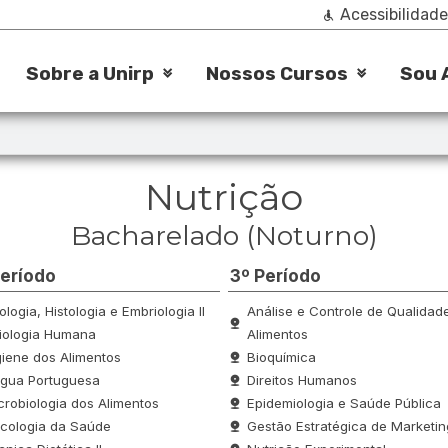
Acessibilidade
Sobre a Unirp
Nossos Cursos
Sou 
Nutrição
Bacharelado (Noturno)
Período
3º Período
ologia, Histologia e Embriologia II
Análise e Controle de Qualidad
siologia Humana
Alimentos
giene dos Alimentos
Bioquímica
ngua Portuguesa
Direitos Humanos
crobiologia dos Alimentos
Epidemiologia e Saúde Pública
icologia da Saúde
Gestão Estratégica de Marketin