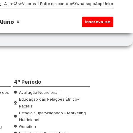
:
A+
a-
VLibras
Entre em contato
Whatsapp
App Unirp
Aluno
Inscreva-se
4º Período
e dos
Avaliação Nutricional I
Educação das Relações Étnico-
Raciais
Estagio Supervisionado - Marketing
Nutricional
g
Genética