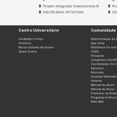
II
III
Projeto Integrador Extensionista III
Pr
DISCIPLINAS OPTATIVAS
DI
Centro Universitário
Comunidade 
Unidades e Polos
Administração do 
Histórico
App Unirp
Nosso Sistema de Ensino
Biblioteca On-line
Quem Somos
CADE
Pesquisa
Congresso Científ
Coordenador On-l
Egressos
Extensão
Hospital Veterinári
Intranet
Manual do Aluno -
Manual do Aluno -
Professor na Rede
Programa Instituc
Web Mail