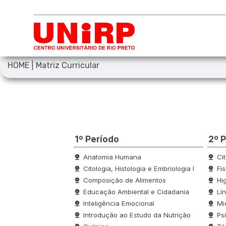
|
HOME
Matriz Curricular
1º Período
2º 
Anatomia Humana
Cit
Citologia, Histologia e Embriologia I
Fi
Composição de Alimentos
Hi
Educação Ambiental e Cidadania
Lí
Inteligência Emocional
Mi
Introdução ao Estudo da Nutrição
Ps