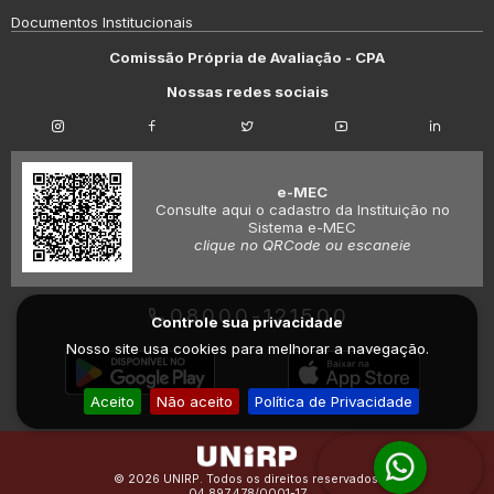
Documentos Institucionais
Comissão Própria de Avaliação - CPA
Nossas redes sociais
e-MEC
Consulte aqui o cadastro da Instituição no
Sistema e-MEC
clique no QRCode ou escaneie
08000-121500
Controle sua privacidade
Nosso site usa cookies para melhorar a navegação.
Aceito
Não aceito
Política de Privacidade
© 2026 UNIRP. Todos os direitos reservados.
04.897.478/0001-17