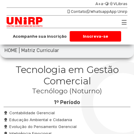
A+
a-
VLibras
Contato
Whatsapp
App Unirp
Acompanhe sua inscrição
Inscreva-se
|
HOME
Matriz Curricular
Tecnologia em Gestão
Comercial
Tecnólogo (Noturno)
1º Período
Contabilidade Gerencial
Educação Ambiental e Cidadania
Evolução do Pensamento Gerencial
Inteligência Emocional