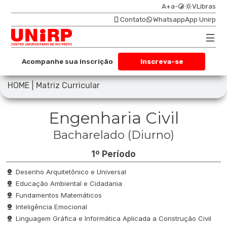
A+
a-
VLibras
Contato
Whatsapp
App Unirp
Acompanhe sua inscrição
Inscreva-se
|
HOME
Matriz Curricular
Engenharia Civil
Bacharelado (Diurno)
1º Período
Desenho Arquitetônico e Universal
Educação Ambiental e Cidadania
Fundamentos Matemáticos
Inteligência Emocional
Linguagem Gráfica e Informática Aplicada a Construção Civil