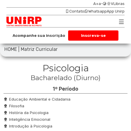
A+
a-
VLibras
Contato
Whatsapp
App Unirp
Acompanhe sua inscrição
Inscreva-se
|
HOME
Matriz Curricular
Psicologia
Bacharelado (Diurno)
1º Período
Educação Ambiental e Cidadania
Filosofia
História da Psicologia
Inteligência Emocional
Introdução à Psicologia