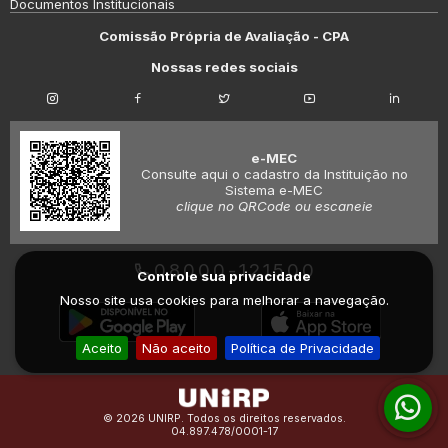
Documentos Institucionais
Comissão Própria de Avaliação - CPA
Nossas redes sociais
e-MEC
Consulte aqui o cadastro da Instituição no
Sistema e-MEC
clique no QRCode ou escaneie
08000-121500
Controle sua privacidade
Nosso site usa cookies para melhorar a navegação.
Aceito
Não aceito
Política de Privacidade
© 2026 UNIRP. Todos os direitos reservados.
04.897.478/0001-17