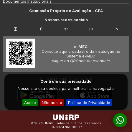
Documentos Institucionais
Comissão Própria de Avaliação - CPA
Nossas redes sociais
e-MEC
Consulte aqui o cadastro da Instituição no
Sistema e-MEC
clique no QRCode ou escaneie
08000-121500
Controle sua privacidade
Nosso site usa cookies para melhorar a navegação.
Aceito
Não aceito
Política de Privacidade
© 2026 UNIRP. Todos os direitos reservados.
04.897.478/0001-17