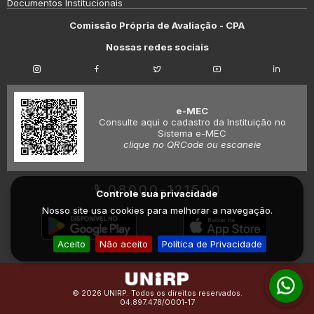
Documentos Institucionais
Comissão Própria de Avaliação - CPA
Nossas redes sociais
e-MEC
Consulte aqui o cadastro da Instituição no
Sistema e-MEC
clique no QRCode ou escaneie
08000-121500
Controle sua privacidade
Nosso site usa cookies para melhorar a navegação.
Aceito
Não aceito
Política de Privacidade
© 2026 UNIRP. Todos os direitos reservados.
04.897.478/0001-17