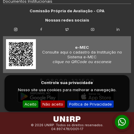
Documentos Institucionais
Comissão Própria de Avaliação - CPA
Nossas redes sociais
e-MEC
Consulte aqui o cadastro da Instituição no
Sistema e-MEC
clique no QRCode ou escaneie
08000-121500
Controle sua privacidade
Nosso site usa cookies para melhorar a navegação.
Aceito
Não aceito
Política de Privacidade
© 2026 UNIRP. Todos os direitos reservados.
04.897.478/0001-17