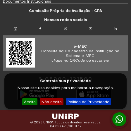
Documentos Institucionais
Comissão Própria de Avaliação - CPA
Nossas redes sociais
e-MEC
Consulte aqui o cadastro da Instituição no
Sistema e-MEC
clique no QRCode ou escaneie
08000-121500
Controle sua privacidade
Nosso site usa cookies para melhorar a navegação.
Aceito
Não aceito
Política de Privacidade
© 2026 UNIRP. Todos os direitos reservados.
04.897.478/0001-17