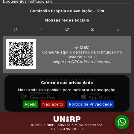
Documentos Institucionais
Comissão Própria de Avaliação - CPA
Nossas redes sociais
e-MEC
Consulte aqui o cadastro da Instituição no
Sistema e-MEC
clique no QRCode ou escaneie
08000-121500
Controle sua privacidade
Nosso site usa cookies para melhorar a navegação.
Aceito
Não aceito
Política de Privacidade
© 2026 UNIRP. Todos os direitos reservados.
04.897.478/0001-17