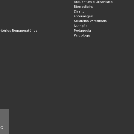
Arquitetura e Urbanismo
Biomedicina
Direito
Enfermagem
Medicina Veterinária
Nutrição
Critérios Remuneratórios
Pedagogia
Psicologia
EC