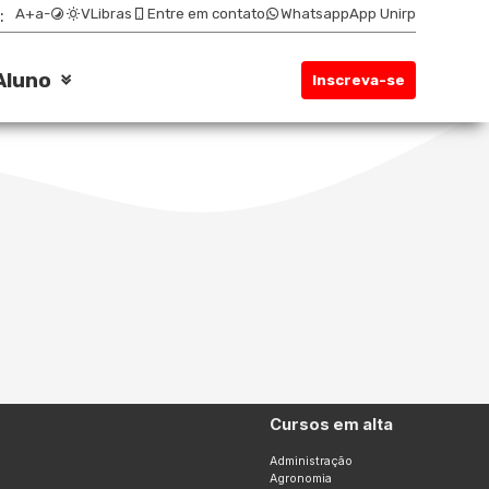
:
A+
a-
VLibras
Entre em contato
Whatsapp
App Unirp
Aluno
Inscreva-se
Cursos em alta
Administração
Agronomia