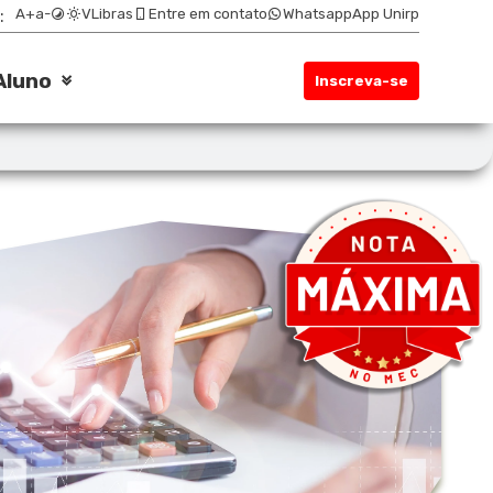
:
A+
a-
VLibras
Entre em contato
Whatsapp
App Unirp
Aluno
Inscreva-se