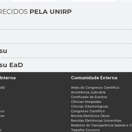
RECIDOS
PELA UNIRP
su
su EaD
Interna
Comunidade Externa
EAD
Anais do Congresso Científico
Assistência Judiciária
Certificado de Eventos
Clínicas Integradas
Clínicas Odontológicas
ico
Congresso Científico
ine
Revista Eletrônica Óbvio
Revistas Eletrônicas Universitas
Relatório de Transparência Salarial e 
o
Trabalhe Conosco