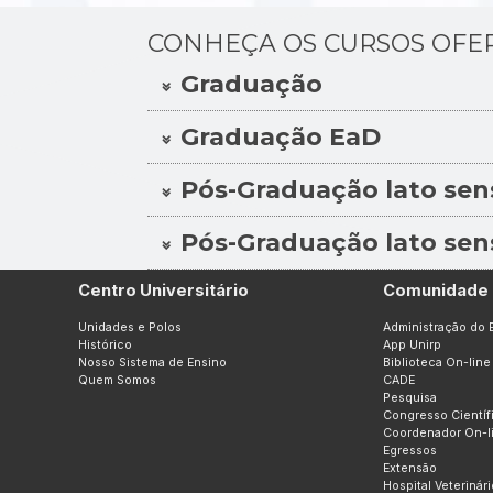
CONHEÇA OS CURSOS OFE
Graduação
Graduação EaD
Pós-Graduação lato sen
Pós-Graduação lato sen
Centro Universitário
Comunidade 
Unidades e Polos
Administração do 
Histórico
App Unirp
Nosso Sistema de Ensino
Biblioteca On-line
Quem Somos
CADE
Pesquisa
Congresso Científ
Coordenador On-l
Egressos
Extensão
Hospital Veterinári