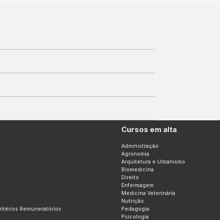
Cursos em alta
Administração
Agronomia
Arquitetura e Urbanismo
Biomedicina
Direito
Enfermagem
Medicina Veterinária
Nutrição
Critérios Remuneratórios
Pedagogia
Psicologia