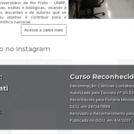
niversitário de Rio Preto - UNIRP,
s, exatas e biológicas, visando à
os discentes e de autores que se
u objetivo é contribuir para o
tífica nacional.
Acesse e saiba mais
so no Instagram
:
Curso Reconhecid
Denominação: Ciências Contábei
ati
Autorizado pelo Decreto nº 90.539
Reconhecido pela Portaria Minist
D.O.U. em 24/04/1989
:
Renovado o Reconhecimento pela P
Publicada no D.O.U. em 4/4/2017